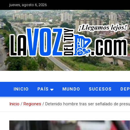
Saltar
jueves, agosto 6, 2026
al
contenido
Portal de noticias
La Voz del Tuy
INICIO
PAÍS
MUNDO
SUCESOS
DE
Inicio
Regiones
Detenido hombre tras ser señalado de presu