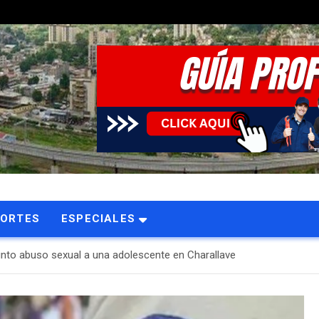
PORTES
ESPECIALES
nto abuso sexual a una adolescente en Charallave