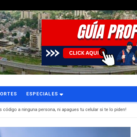
PORTES
ESPECIALES
ódigo a ninguna persona, ni apagues tu celular si te lo piden!