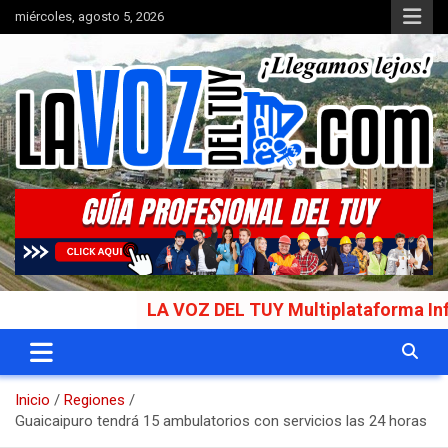
Saltar
miércoles, agosto 5, 2026
al
contenido
Portal de noticias
La Voz del Tuy
LA VOZ DEL TUY Multiplataforma Informat
Inicio
Regiones
Guaicaipuro tendrá 15 ambulatorios con servicios las 24 horas