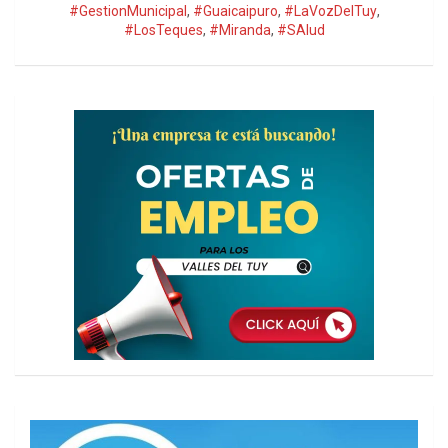
#GestionMunicipal
,
#Guaicaipuro
,
#LaVozDelTuy
,
#LosTeques
,
#Miranda
,
#SAlud