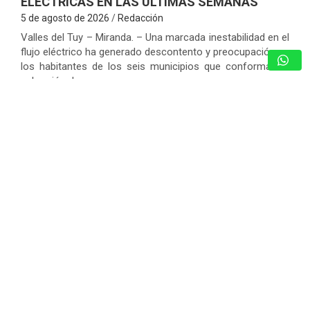
ELÉCTRICAS EN LAS ÚLTIMAS SEMANAS
5 de agosto de 2026
Redacción
Valles del Tuy – Miranda. – Una marcada inestabilidad en el
flujo eléctrico ha generado descontento y preocupación en
los habitantes de los seis municipios que conforman la
subregión de…
ARRANCAN LOS PROGRAMAS
“AGOSTO ESCUELAS ABIERTAS 2026”
Y EL PLAN VACACIONAL RIE
5 de agosto de 2026
Redacción
CICPC DESARTICULA PISTA
CLANDESTINA Y DESARTICULA RED DE
NARCOTRÁFICO EN ANZOÁTEGUI
5 de agosto de 2026
Redacción
¿MULTADO POR LA LEY DE PENSIONES
SIN TENER EMPLEADOS? UN FRENO