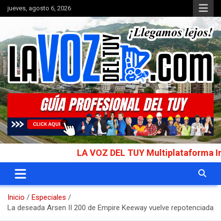
Saltar
jueves, agosto 6, 2026
al
contenido
Portal de noticias
La Voz del Tuy
LA VOZ DEL TUY Multiplataforma Informati
Inicio
Especiales
La deseada Arsen II 200 de Empire Keeway vuelve repotenciada