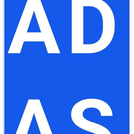
AD
AS