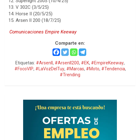
Superlight 200S (10/4/25)
V 302C (3/5/25)
Horse II (20/5/25)
Arsen II 200 (18/7/25)
Comunicaciones Empire Keeway
Comparte en:
Etiquetas:
#ArsenII
,
#ArsenII200
,
#EK
,
#EmpireKeeway
,
#FocoVIP
,
#LaVozDelTuy
,
#Marcas
,
#Moto
,
#Tendencia
,
#Trending