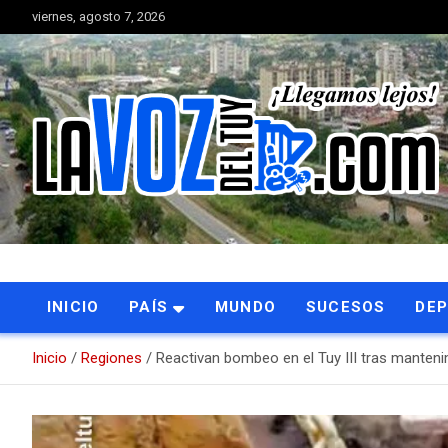
Saltar
viernes, agosto 7, 2026
al
contenido
Portal de noticias
La Voz del Tuy
INICIO
PAÍS
MUNDO
SUCESOS
DE
Inicio
Regiones
Reactivan bombeo en el Tuy III tras manteni