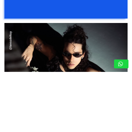
“BESO DE ESOS”: EL TEMA VIRAL CON EL QUE
ALOISIO INTERNACIONALIZA SU CARRERA
(+VIDEO)
8 de agosto de 2026
Nota de Prensa
El cantautor venezolano estrena un sencillo que consolida