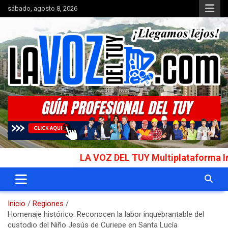
Saltar
sábado, agosto 8, 2026
al
contenido
Portal de noticias
La Voz del Tuy
LA VOZ DEL TUY Multiplataforma Informat
Inicio
Regiones
Homenaje histórico: Reconocen la labor inquebrantable del
custodio del Niño Jesús de Curiepe en Santa Lucía