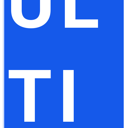
UL
TI