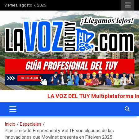
Saltar
viernes, agosto 7, 2026
al
contenido
Portal de noticias
La Voz del Tuy
LA VOZ DEL TUY Multiplataforma Informati
Inicio
Especiales
Plan ilimitado Empresarial y VoLTE son algunas de las
innovaciones que Movilnet presenta en Fitelven 2025