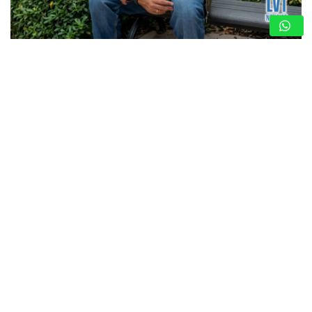
JONATHAN MOLY RETRATA LA REALIDAD DE
LA VIDA EN PAREJA CON «DESPUÉS DE LAS
10»
7 de agosto de 2026
Nota de Prensa
La canción, dedicada a su esposa Andrea, sirve de
abreboca al próximo álbum del artista que llegará a
plataformas a finales de septiembre. Jonathan
Moly (@jonathanmoly) rinde homenaje al amor de pareja…
MARION BLASSI: UNA DE LAS VOCES
MÁS COMPLETAS DE LA RADIO
VENEZOLANA
7 de agosto de 2026
Nota de Prensa
UPT VALLES DEL TUY CELEBRÓ ACTO
DE GRADO «VENEZUELA RENACE» CON