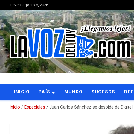
Saltar
jueves, agosto 6, 2026
al
contenido
Portal de noticias
La Voz del Tuy
INICIO
PAÍS
MUNDO
SUCESOS
DE
Inicio
Especiales
Juan Carlos Sánchez se despide de Digitel 