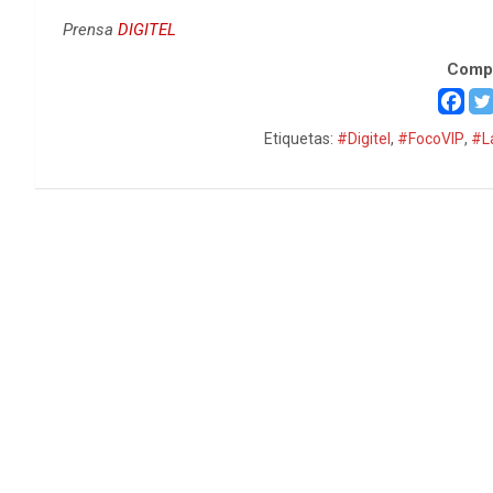
Prensa
DIGITEL
Compa
Etiquetas:
#Digitel
,
#FocoVIP
,
#L