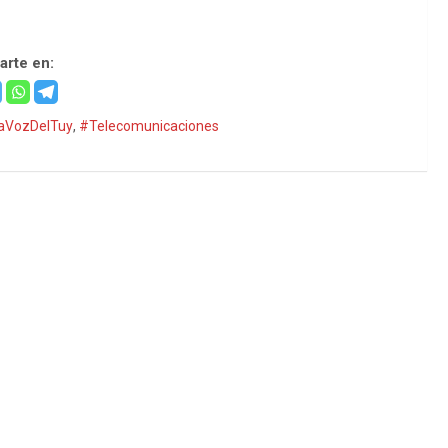
rte en:
aVozDelTuy
,
#Telecomunicaciones