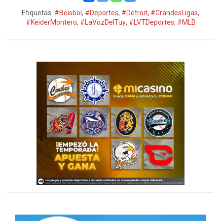
Etiquetas:
#Beisbol
,
#Deportes
,
#Detroit
,
#GrandesLigas
,
#KeiderMontero
,
#LaVozDelTuy
,
#LVTDeportes
,
#MLB
h