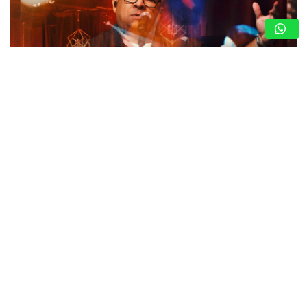
LEAL COMPARTE SU LADO MÁS ÍNTIMO A
TRAVÉS DE GRANDES ÉXITOS (+VIDEO)
8 de agosto de 2026
Nota de Prensa
El cantautor alista el estreno del proyecto “Leal Íntimo
Live” en plataformas digitales, un concierto en vivo
grabado en un teatro de la ciudad de Orlando, del que se
desprenden…
MARÍA MONTESINO: MISS TURISMO
ARAGUA POR LA CORONA DEL MISS
TURISMO VENEZUELA 2026
8 de agosto de 2026
Nota de Prensa