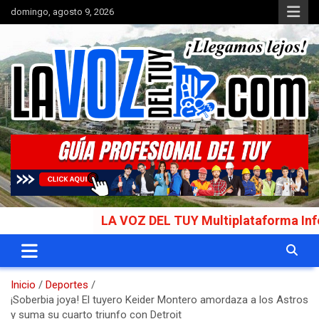
Saltar
domingo, agosto 9, 2026
al
contenido
Portal de noticias
La Voz del Tuy
LA VOZ DEL TUY Multiplataforma Informativa
Inicio
Deportes
¡Soberbia joya! El tuyero Keider Montero amordaza a los Astros
y suma su cuarto triunfo con Detroit