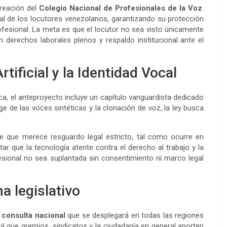
creación del
Colegio Nacional de Profesionales de la Voz
.
al de los locutores venezolanos, garantizando su protección
profesional. La meta es que el locutor no sea visto únicamente
derechos laborales plenos y respaldo institucional ante el
rtificial y la Identidad Vocal
a, el anteproyecto incluye un capítulo vanguardista dedicado
uge de las voces sintéticas y la clonación de voz, la ley busca
e que merece resguardo legal estricto, tal como ocurre en
tar que la tecnología atente contra el derecho al trabajo y la
esional no sea suplantada sin consentimiento ni marco legal
a legislativo
a
consulta nacional
que se desplegará en todas las regiones
á que gremios, sindicatos y la ciudadanía en general aporten