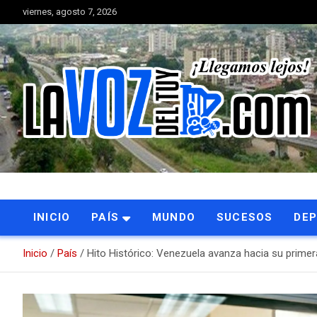
Saltar
viernes, agosto 7, 2026
al
contenido
Portal de noticias
La Voz del Tuy
INICIO
PAÍS
MUNDO
SUCESOS
DE
Inicio
País
Hito Histórico: Venezuela avanza hacia su primer