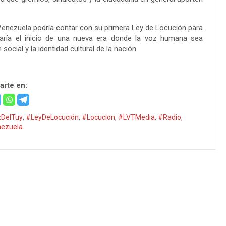
 Venezuela podría contar con su primera Ley de Locución para
caría el inicio de una nueva era donde la voz humana sea
ocial y la identidad cultural de la nación.
rte en:
DelTuy
,
#LeyDeLocución
,
#Locucion
,
#LVTMedia
,
#Radio
,
ezuela