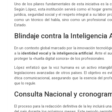
Uno de los pilares fundamentales de esta iniciativa es la 
Según López, esta institución servirá como el hogar gremi
jurídica, seguridad social y el respeto integral a su labor 
como un técnico del habla, sino como un profesional con 
Estado.
Blindaje contra la Inteligencia A
En un contexto global marcado por la innovación tecnológic
a la
identidad vocal y la inteligencia artificial
. Ante el a
proteger la «huella digital sonora» de los profesionales.
López enfatizó que la voz humana es un activo intangibl
legislaciones avanzadas de otros países. El objetivo es evi
ética comunicacional, asegurando que la esencia del prof
que lo regule.
Consulta Nacional y cronogram
El proceso para la redacción definitiva de la ley incluirá un
del país durante los próximos meses. Este periodo permitir