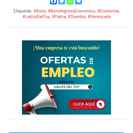
Etiquetas:
#Bono
,
#BonoIngresoEconomico
,
#Economia
,
#LaVozDelTuy
,
#Patria
,
#Sueldos
,
#Venezuela