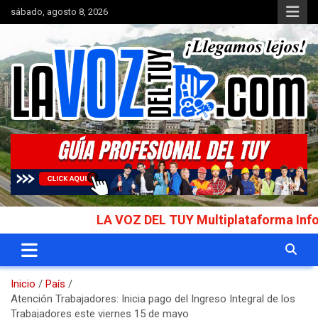
Saltar
sábado, agosto 8, 2026
al
contenido
Portal de noticias
La Voz del Tuy
LA VOZ DEL TUY Multiplataforma Informativa
Inicio
País
Atención Trabajadores: Inicia pago del Ingreso Integral de los
Trabajadores este viernes 15 de mayo