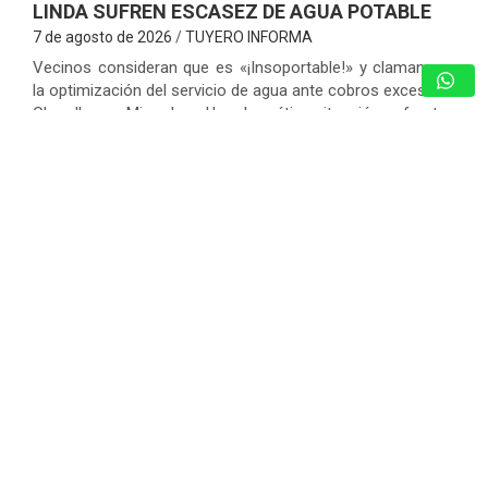
LINDA SUFREN ESCASEZ DE AGUA POTABLE
7 de agosto de 2026
TUYERO INFORMA
Vecinos consideran que es «¡Insoportable!» y claman por
la optimización del servicio de agua ante cobros excesivos
Charallave – Miranda. – Una dramática situación enfrentan
los habitantes de la Urbanización…
GUARENAS: INSPECCIONAN EDIFICIOS
COMPROMETIDOS EN VICENTE EMILIO
SOJO Y ACTIVAN PLAN DE
REHABILITACIÓN
7 de agosto de 2026
Redacción
CICPC RESCATÓ EN LOS TEQUES A
JOVEN DE 12 AÑOS REPORTADA
COMO DESAPARECIDA EN CARACAS
7 de agosto de 2026
Redacción
JONATHAN MOLY RETRATA LA