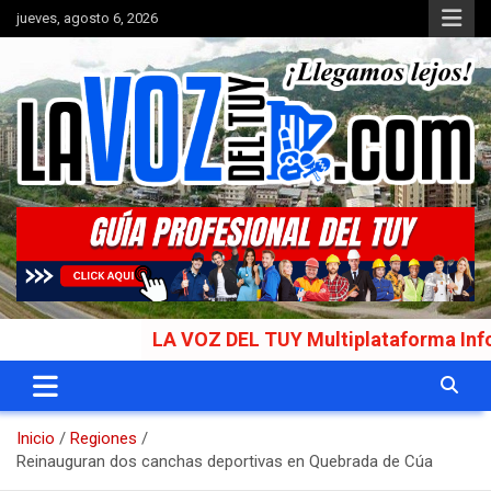
Saltar
jueves, agosto 6, 2026
al
contenido
Portal de noticias
La Voz del Tuy
LA VOZ DEL TUY Multiplataforma Informativ
Inicio
Regiones
Reinauguran dos canchas deportivas en Quebrada de Cúa