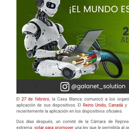
El
27 de febrero
, la Casa Blanca comunicó a los organi
aplicación de sus dispositivos. El
Reino Unido
,
Canadá
y 
recientemente la aplicación en los dispositivos oficiales.
Dos días después, un comité de la Cámara de Repre
extrema:
votar para promover
una ley que le permitiría al 